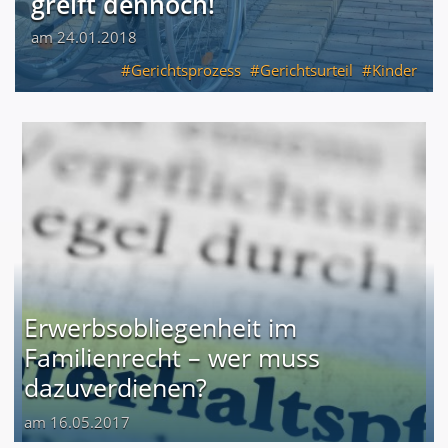
greift dennoch!
am 24.01.2018
Gerichtsprozess
Gerichtsurteil
Kinder
Erwerbsobliegenheit im
Familienrecht – wer muss
dazuverdienen?
am 16.05.2017