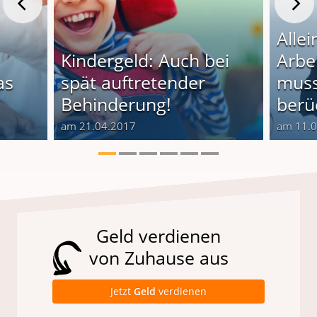
Alle
Kindergeld: Auch bei
Arbe
as
spät auftretender
muss
Behinderung!
berü
am 21.04.2017
am 11.
Geld verdienen
von Zuhause aus
Jetzt
Geld
verdienen