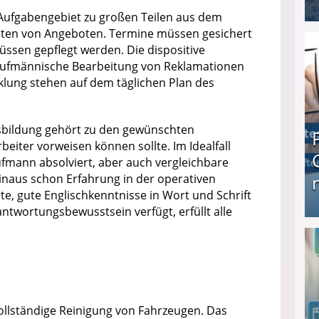
 Aufgabengebiet zu großen Teilen aus dem
ten von Angeboten. Termine müssen gesichert
I❶I Schnell Geld verdienen: 20 seriöse Möglich
ssen gepflegt werden. Die dispositive
kaufmännische Bearbeitung von Reklamationen
cklung stehen auf dem täglichen Plan des
sbildung gehört zu den gewünschten
beiter vorweisen können sollte. Im Idealfall
fmann absolviert, aber auch vergleichbare
inaus schon Erfahrung in der operativen
, gute Englischkenntnisse in Wort und Schrift
twortungsbewusstsein verfügt, erfüllt alle
Produkttester werden und Geld verdienen ↻ Tä
llständige Reinigung von Fahrzeugen. Das