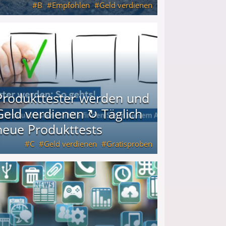
B
Empfohlen
Geld verdienen
keiten
Produkttester werden und
Geld verdienen ↻ Täglich
neue Produkttests
C
Geld verdienen
Gratisproben
glich neue Produkttests