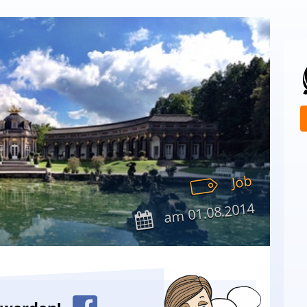
Job
01.08.2014
am