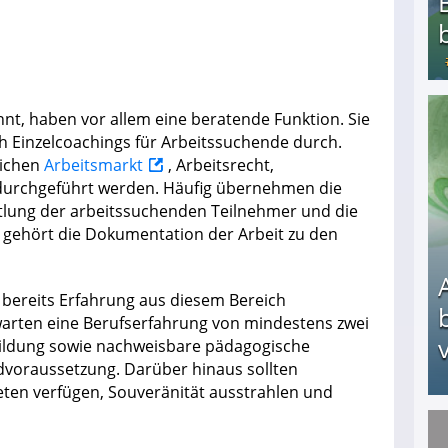
nt, haben vor allem eine beratende Funktion. Sie
Bezahlte Umfragen - Die besten Anbieter
h Einzelcoachings für Arbeitssuchende durch.
eichen
Arbeitsmarkt
, Arbeitsrecht,
durchgeführt werden. Häufig übernehmen die
tlung der arbeitssuchenden Teilnehmer und die
 gehört die Dokumentation der Arbeit zu den
 bereits Erfahrung aus diesem Bereich
warten eine Berufserfahrung von mindestens zwei
v
bildung sowie nachweisbare pädagogische
ndvoraussetzung. Darüber hinaus sollten
eten verfügen, Souveränität ausstrahlen und
Arbeitslosengeld: Wofür bekommt man es und w