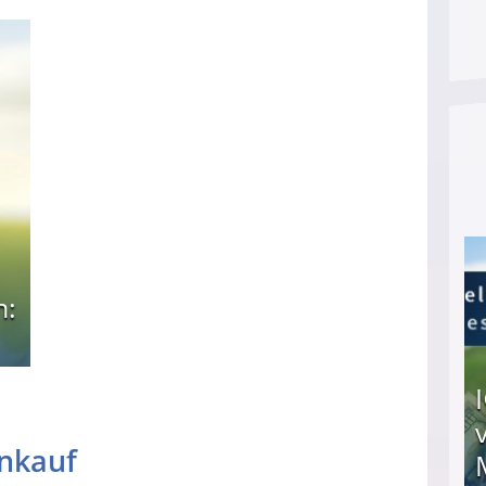
n:
inkauf