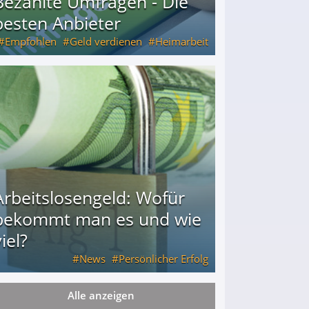
Bezahlte Umfragen - Die
besten Anbieter
Empfohlen
Geld verdienen
Heimarbeit
Arbeitslosengeld: Wofür
bekommt man es und wie
iel?
News
Persönlicher Erfolg
Alle anzeigen
ie viel?