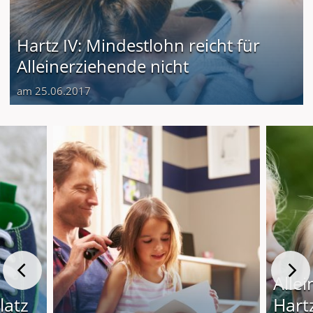
Hartz IV: Mindestlohn reicht für
Alleinerziehende nicht
am 25.06.2017
Alle
latz
Hart