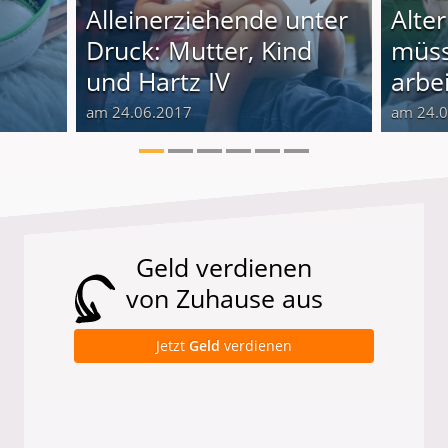
Alleinerziehende unter
Alte
Druck: Mutter, Kind
müss
und Hartz IV
arbe
am 24.06.2017
am 24.
Geld verdienen
von Zuhause aus
Jetzt
Geld
verdienen