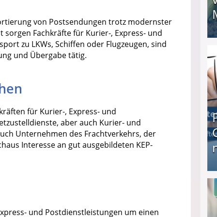
Sortierung von Postsendungen trotz modernster
t sorgen Fachkräfte für Kurier-, Express- und
sport zu LKWs, Schiffen oder Flugzeugen, sind
I❶I Schnell Geld verdienen: 20 seriöse Möglich
dung und Übergabe tätig.
chen
räften für Kurier-, Express- und
etzustelldienste, aber auch Kurier- und
 Auch Unternehmen des Frachtverkehrs, der
chaus Interesse an gut ausgebildeten KEP-
Produkttester werden und Geld verdienen ↻ Tä
, Express- und Postdienstleistungen um einen