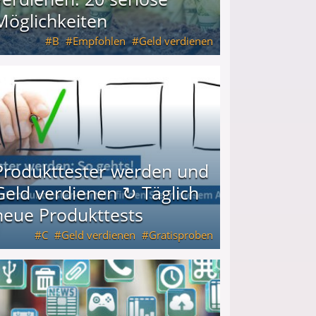
Möglichkeiten
B
Empfohlen
Geld verdienen
keiten
Produkttester werden und
Geld verdienen ↻ Täglich
neue Produkttests
C
Geld verdienen
Gratisproben
glich neue Produkttests