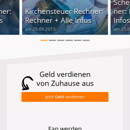
Sche
ner:
Kirchensteuer Rechner:
ner:
s
Rechner + Alle Infos
Info
am 29.09.2015
am 25.
Geld verdienen
von Zuhause aus
Jetzt
Geld
verdienen
Fan werden