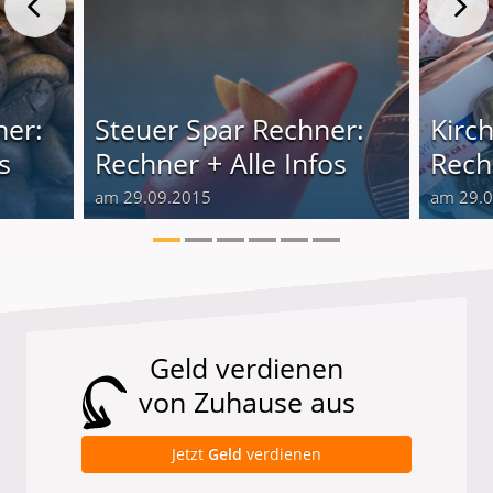
ner:
Steuer Spar Rechner:
Kirc
s
Rechner + Alle Infos
Rech
am 29.09.2015
am 29.
Geld verdienen
von Zuhause aus
Jetzt
Geld
verdienen