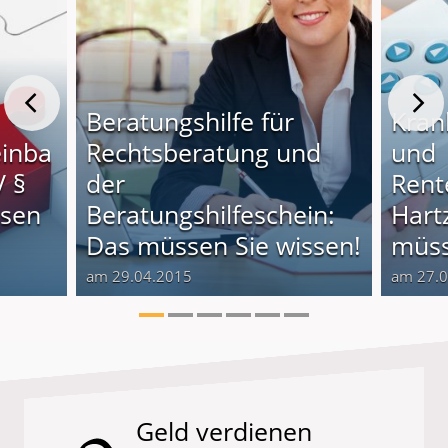
Beratungshilfe für
Kran
einba
Rechtsberatung und
und
V §
der
Rent
ssen
Beratungshilfeschein:
Hart
Das müssen Sie wissen!
müss
am 29.04.2015
am 27.
Geld verdienen