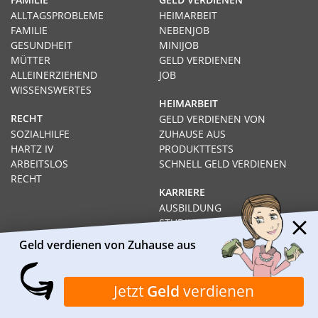
ALLTAGSPROBLEME
HEIMARBEIT
FAMILIE
NEBENJOB
GESUNDHEIT
MINIJOB
MÜTTER
GELD VERDIENEN
ALLEINERZIEHEND
JOB
WISSENSWERTES
HEIMARBEIT
RECHT
GELD VERDIENEN VON
SOZIALHILFE
ZUHAUSE AUS
HARTZ IV
PRODUKTTESTS
ARBEITSLOS
SCHNELL GELD VERDIENEN
RECHT
KARRIERE
AUSBILDUNG
STUDIUM
FERNSTUDIUM
Geld verdienen von Zuhause aus
GEHÄLTER
Impressum
Datenschutz
Kontakt
Über Heimarbeit.de
Jetzt
Geld
verdienen
© 2026
I❶I Heimarbeit.de