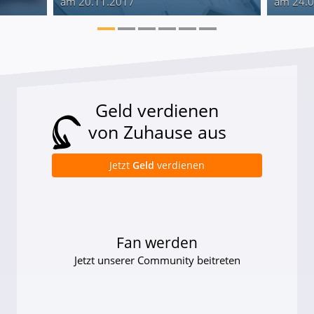
am 20.11.2017
am 24.
Geld verdienen
von Zuhause aus
Jetzt
Geld
verdienen
Fan werden
Jetzt unserer Community beitreten