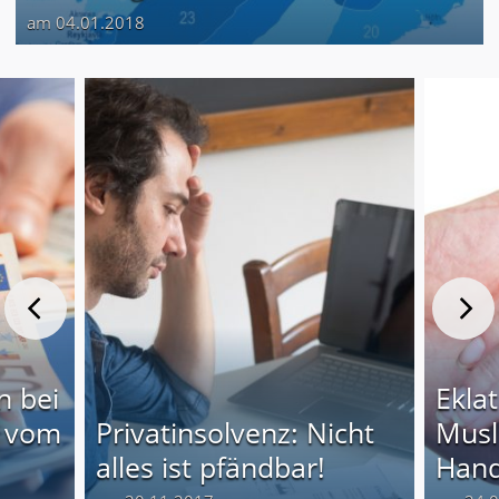
am 04.01.2018
n bei
Eklat
r vom
Privatinsolvenz: Nicht
Musl
alles ist pfändbar!
Hand