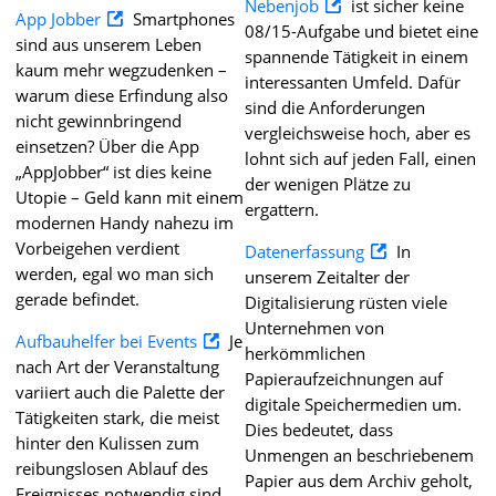
Nebenjob
ist sicher keine
App Jobber
Smartphones
08/15-Aufgabe und bietet eine
sind aus unserem Leben
spannende Tätigkeit in einem
kaum mehr wegzudenken –
interessanten Umfeld. Dafür
warum diese Erfindung also
sind die Anforderungen
nicht gewinnbringend
vergleichsweise hoch, aber es
einsetzen? Über die App
lohnt sich auf jeden Fall, einen
„AppJobber“ ist dies keine
der wenigen Plätze zu
Utopie – Geld kann mit einem
ergattern.
modernen Handy nahezu im
Vorbeigehen verdient
Datenerfassung
In
werden, egal wo man sich
unserem Zeitalter der
gerade befindet.
Digitalisierung rüsten viele
Unternehmen von
Aufbauhelfer bei Events
Je
herkömmlichen
nach Art der Veranstaltung
Papieraufzeichnungen auf
variiert auch die Palette der
digitale Speichermedien um.
Tätigkeiten stark, die meist
Dies bedeutet, dass
hinter den Kulissen zum
Unmengen an beschriebenem
reibungslosen Ablauf des
Papier aus dem Archiv geholt,
Ereignisses notwendig sind.