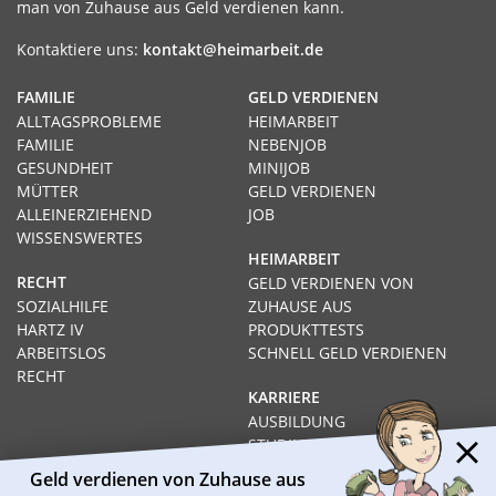
man von Zuhause aus Geld verdienen kann.
Kontaktiere uns:
kontakt@heimarbeit.de
FAMILIE
GELD VERDIENEN
ALLTAGSPROBLEME
HEIMARBEIT
FAMILIE
NEBENJOB
GESUNDHEIT
MINIJOB
MÜTTER
GELD VERDIENEN
ALLEINERZIEHEND
JOB
WISSENSWERTES
HEIMARBEIT
RECHT
GELD VERDIENEN VON
SOZIALHILFE
ZUHAUSE AUS
HARTZ IV
PRODUKTTESTS
ARBEITSLOS
SCHNELL GELD VERDIENEN
RECHT
KARRIERE
AUSBILDUNG
STUDIUM
FERNSTUDIUM
Geld verdienen von Zuhause aus
GEHÄLTER