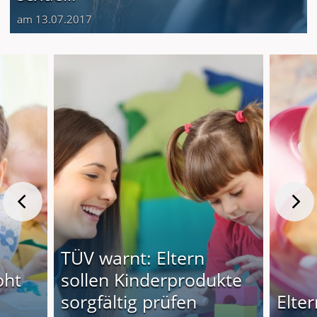
am 13.07.2017
TÜV warnt: Eltern
oht
sollen Kinderprodukte
sorgfältig prüfen
Elte