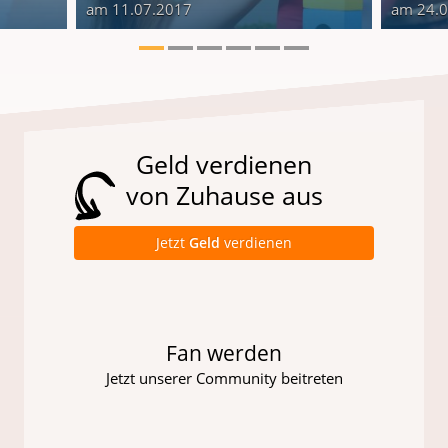
am 11.07.2017
am 24.
Geld verdienen
von Zuhause aus
Jetzt
Geld
verdienen
Fan werden
Jetzt unserer Community beitreten