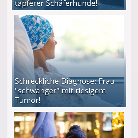
tapferer Schäferhunde!
ießt Tod zweier tapferer Schäferhunde!
Schreckliche Diagnose: Frau
"schwanger" mit riesigem
Tumor!
" mit riesigem Tumor!