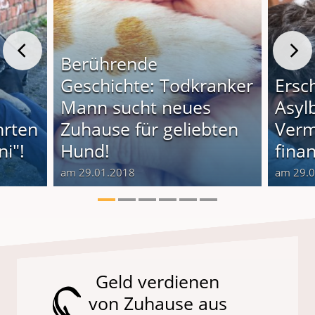
Berührende
Geschichte: Todkranker
Ersc
Mann sucht neues
Asyl
hrten
Zuhause für geliebten
Verm
i"!
Hund!
finan
am 29.01.2018
am 29.
Geld verdienen
von Zuhause aus