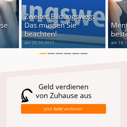
Zweiter Bildungsweg:
ese
Das müssen Sie
Ment
beachten!
best
am 20.10.2015
am 18.
Geld verdienen
von Zuhause aus
Jetzt
Geld
verdienen