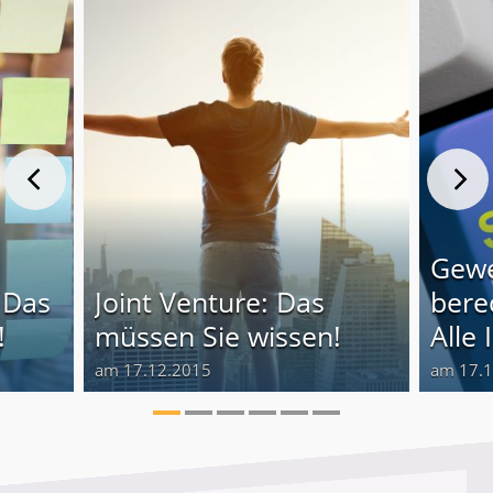
Gewe
 Das
Joint Venture: Das
bere
!
müssen Sie wissen!
Alle 
am 17.12.2015
am 17.