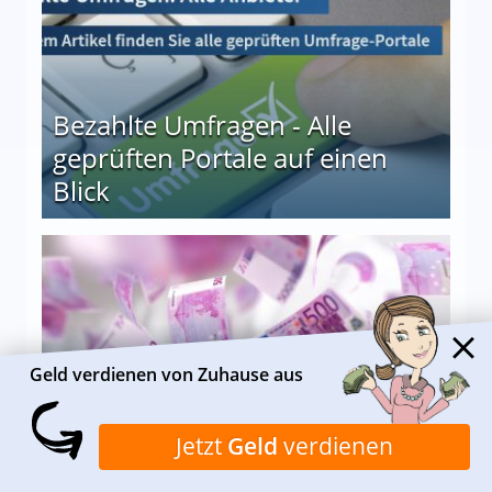
Bezahlte Umfragen - Alle
geprüften Portale auf einen
Blick
le auf einen Blick
Geld verdienen von Zuhause aus
Von Zuhause aus Geld
Jetzt
Geld
verdienen
verdienen: Das sind die 15