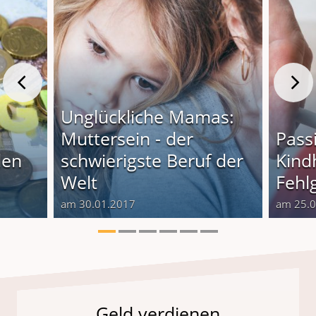
Unglückliche Mamas:
Muttersein - der
Pass
len
schwierigste Beruf der
Kindh
Welt
Fehlg
am 30.01.2017
am 25.
Geld verdienen