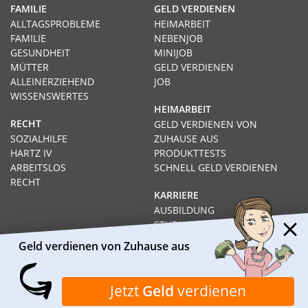
FAMILIE
GELD VERDIENEN
ALLTAGSPROBLEME
HEIMARBEIT
FAMILIE
NEBENJOB
GESUNDHEIT
MINIJOB
MÜTTER
GELD VERDIENEN
ALLEINERZIEHEND
JOB
WISSENSWERTES
HEIMARBEIT
RECHT
GELD VERDIENEN VON
SOZIALHILFE
ZUHAUSE AUS
HARTZ IV
PRODUKTTESTS
ARBEITSLOS
SCHNELL GELD VERDIENEN
RECHT
KARRIERE
AUSBILDUNG
STUDIUM
FERNSTUDIUM
Geld verdienen von Zuhause aus
GEHÄLTER
Impressum
Datenschutz
Kontakt
Über Heimarbeit.de
Jetzt
Geld
verdienen
© 2026
I❶I Heimarbeit.de