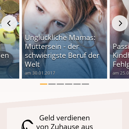
Unglückliche Mamas:
Muttersein - der
Pass
len
schwierigste Beruf der
Kindh
Welt
Fehlg
am 30.01.2017
am 25.
Geld verdienen
von Zuhause aus