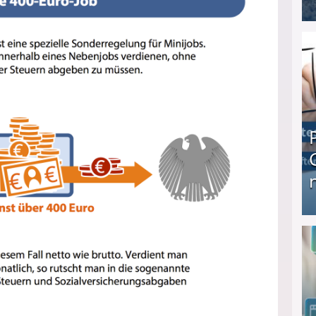
I❶I Schnell Geld verdienen: 20 seriöse Möglich
Produkttester werden und Geld verdienen ↻ Tä