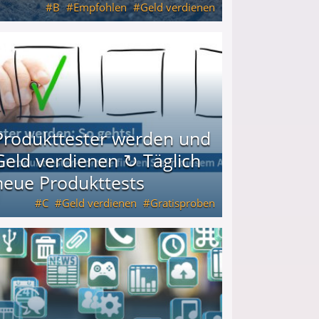
B
Empfohlen
Geld verdienen
keiten
Produkttester werden und
Geld verdienen ↻ Täglich
neue Produkttests
C
Geld verdienen
Gratisproben
glich neue Produkttests