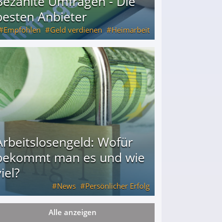
Bezahlte Umfragen - Die
besten Anbieter
Empfohlen
Geld verdienen
Heimarbeit
Arbeitslosengeld: Wofür
bekommt man es und wie
iel?
News
Persönlicher Erfolg
Alle anzeigen
ie viel?