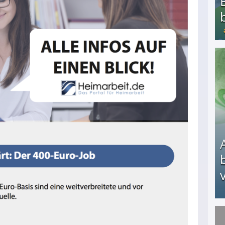
Bezahlte Umfragen - Die besten Anbieter
v
Arbeitslosengeld: Wofür bekommt man es und w