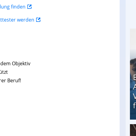
ldung finden
kttester werden
 dem Objektiv
ützt
rer Beruf!
Erschreckend: Asylbewerber treiben Vermieter (