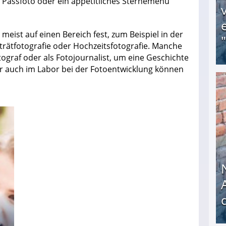
n Passfoto oder ein appetitliches Sternemenü
eist auf einen Bereich fest, zum Beispiel in der
rträtfotografie oder Hochzeitsfotografie. Manche
ograf oder als Fotojournalist, um eine Geschichte
er auch im Labor bei der Fotoentwicklung können
Obdachloser (58) verzweifelt: Unbekannte entf