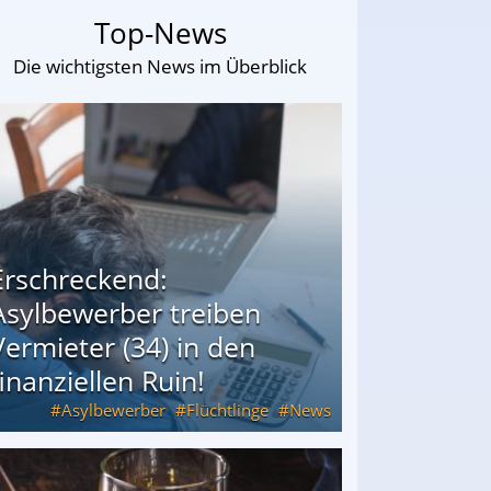
Top-News
Die wichtigsten News im Überblick
Erschreckend:
Asylbewerber treiben
Vermieter (34) in den
finanziellen Ruin!
Asylbewerber
Flüchtlinge
News
34) in den finanziellen Ruin!