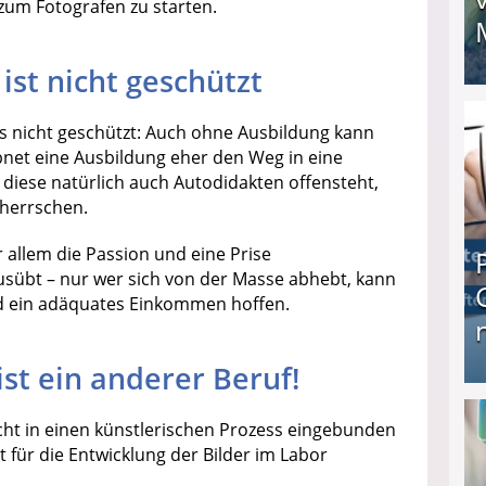
zum Fotografen zu starten.
ist nicht geschützt
I❶I Schnell Geld verdienen: 20 seriöse Möglich
s nicht geschützt: Auch ohne Ausbildung kann
ebnet eine Ausbildung eher den Weg in eine
 diese natürlich auch Autodidakten offensteht,
eherrschen.
 allem die Passion und eine Prise
ausübt – nur wer sich von der Masse abhebt, kann
nd ein adäquates Einkommen hoffen.
st ein anderer Beruf!
Produkttester werden und Geld verdienen ↻ Tä
cht in einen künstlerischen Prozess eingebunden
st für die Entwicklung der Bilder im Labor