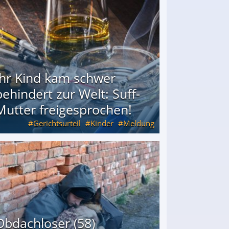
Ihr Kind kam schwer
behindert zur Welt: Suff-
Mutter freigesprochen!
Gerichtsurteil
Kinder
Meldung
Mutter freigesprochen!
Obdachloser (58)