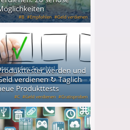
Möglichkeiten
B
Empfohlen
Geld verdienen
keiten
Produkttester werden und
Geld verdienen ↻ Täglich
neue Produkttests
C
Geld verdienen
Gratisproben
glich neue Produkttests