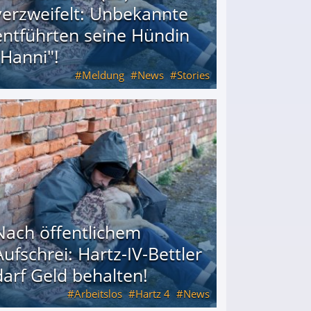
verzweifelt: Unbekannte
entführten seine Hündin
"Hanni"!
Meldung
News
Stories
ührten seine Hündin "Hanni"!
Nach öffentlichem
Aufschrei: Hartz-IV-Bettler
darf Geld behalten!
Arbeitslos
Hartz 4
News