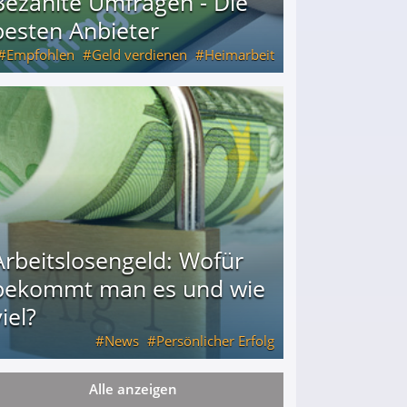
Bezahlte Umfragen - Die
besten Anbieter
Empfohlen
Geld verdienen
Heimarbeit
Arbeitslosengeld: Wofür
bekommt man es und wie
iel?
News
Persönlicher Erfolg
Alle anzeigen
ie viel?