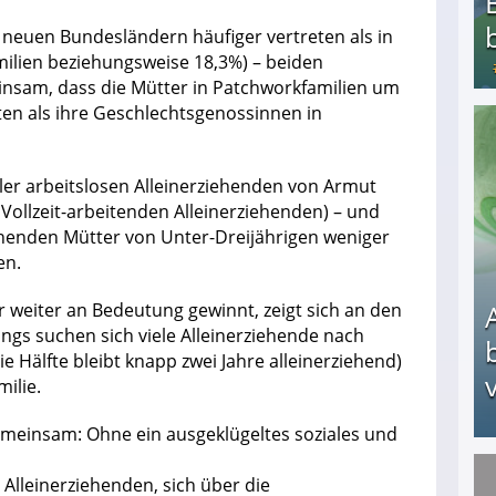
n neuen Bundesländern häufiger vertreten als in
milien beziehungsweise 18,3%) – beiden
nsam, dass die Mütter in Patchworkfamilien um
eiten als ihre Geschlechtsgenossinnen in
Bezahlte Umfragen - Die besten Anbieter
ller arbeitslosen Alleinerziehenden von Armut
 Vollzeit-arbeitenden Alleinerziehenden) – und
ziehenden Mütter von Unter-Dreijährigen weniger
en.
r weiter an Bedeutung gewinnt, zeigt sich an den
ings suchen sich viele Alleinerziehende nach
ie Hälfte bleibt knapp zwei Jahre alleinerziehend)
v
ilie.
gemeinsam: Ohne ein ausgeklügeltes soziales und
e Alleinerziehenden, sich über die
Arbeitslosengeld: Wofür bekommt man es und w