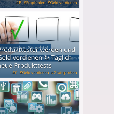
B
Empfohlen
Geld verdienen
keiten
Produkttester werden und
Geld verdienen ↻ Täglich
neue Produkttests
C
Geld verdienen
Gratisproben
glich neue Produkttests