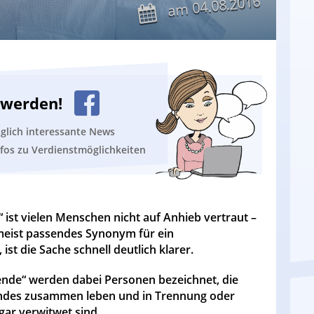
04.08.2016
am
n werden!
äglich interessante News
nfos zu Verdienstmöglichkeiten
“ ist vielen Menschen nicht auf Anhieb vertraut –
s meist passendes Synonym für ein
 ist die Sache schnell deutlich klarer.
ehende“ werden dabei Personen bezeichnet, die
 Kindes zusammen leben und in Trennung oder
gar verwitwet sind.