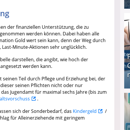
ung
I❶I Schnell Geld verdienen: 20 seriöse Möglich
n der finanziellen Unterstützung, die zu
h genommen werden können. Dabei haben alle
rmation Gold wert sein kann, denn der Weg durch
, Last-Minute-Aktionen sehr unglücklich.
belle darstellen, die angibt, wie hoch der
 angesetzt werden kann.
gt seinen Teil durch Pflege und Erziehung bei, der
dieser seinen Pflichten nicht oder nur
as Jugendamt für maximal sechs Jahre (bis zum
Produkttester werden und Geld verdienen ↻ Tä
altsvorschuss
.
assen sich der Sonderbedarf, das
Kindergeld
/
hlag für Alleinerziehende mit geringem