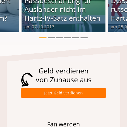
iert
Passbeschaffung für
DGB:
Ausländer nicht im
rutsc
im?
Hartz-IV-Satz enthalten
Hartz
am 07.10.2017
am 28.
Geld verdienen
von Zuhause aus
Jetzt
Geld
verdienen
Fan werden