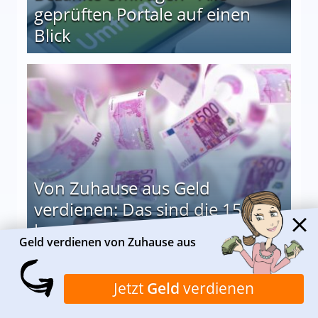
geprüften Portale auf einen
Blick
le auf einen Blick
Von Zuhause aus Geld
verdienen: Das sind die 15
besten Möglichkeiten
Geld verdienen von Zuhause aus
nd die 15 besten Möglichkeiten
Alle anzeigen
Jetzt
Geld
verdienen