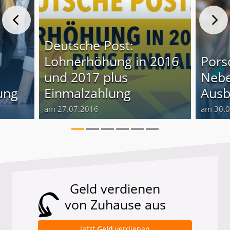
Deutsche Post:
Lohnerhöhung in 2016
Pors
und 2017 plus
Nebe
ung
Einmalzahlung
Ausb
am 27.07.2016
am 30.
Geld verdienen
von Zuhause aus
Jetzt
Geld
verdienen