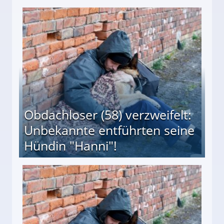
 Suff-Mutter freigesprochen!
Obdachloser (58) verzweifelt:
Unbekannte entführten seine
Hündin "Hanni"!
te entführten seine Hündin "Hanni"!