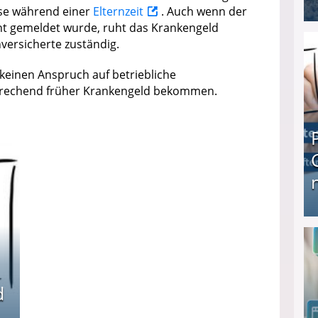
ise während einer
Elternzeit
. Auch wenn der
cht gemeldet wurde, ruht das Krankengeld
I❶I Schnell Geld verdienen: 20 seriöse Möglich
versicherte zuständig.
keinen Anspruch auf betriebliche
prechend früher Krankengeld bekommen.
Produkttester werden und Geld verdienen ↻ Tä
d