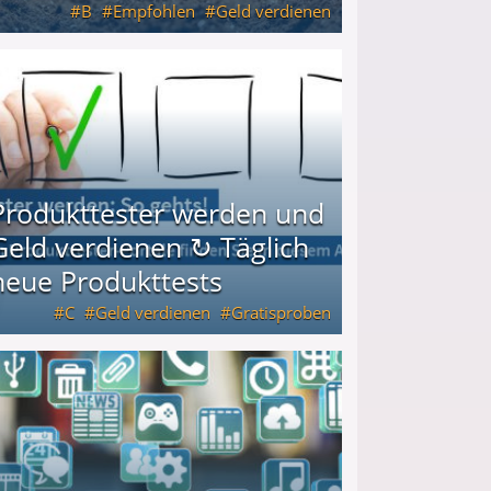
B
Empfohlen
Geld verdienen
keiten
Produkttester werden und
Geld verdienen ↻ Täglich
neue Produkttests
C
Geld verdienen
Gratisproben
glich neue Produkttests