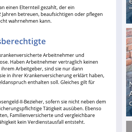
einen Elternteil gezahlt, der ein
2 Jahren betreuen, beaufsichtigen oder pflegen
 nicht wahrnehmen kann.
Obdachloser (58) verzweifelt: Unbekannte entf
berechtigte
krankenversicherte Arbeitnehmer und
ose. Haben Arbeitnehmer vertraglich keinen
ihrem Arbeitgeber, sind sie nur dann
ie in ihrer Krankenversicherung erklärt haben,
ldanspruch enthalten soll. Gleiches gilt für
osengeld-II-Bezieher, sofern sie nicht neben dem
sicherungspflichtige Tätigkeit ausüben. Ebenso
en, Familienversicherte und vergleichbare
higkeit kein Verdienstausfall entsteht.
Nach öffentlichem Aufschrei: Hartz-IV-Bettler d