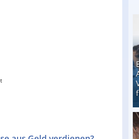
t
Erschreckend: Asylbewerber treiben Vermieter (
se aus Geld verdienen?