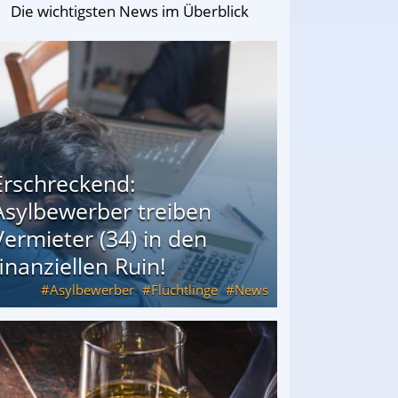
Die wichtigsten News im Überblick
Erschreckend:
Asylbewerber treiben
Vermieter (34) in den
finanziellen Ruin!
Asylbewerber
Flüchtlinge
News
34) in den finanziellen Ruin!