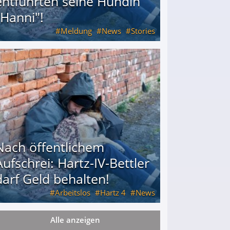
entführten seine Hündin
"Hanni"!
Meldung
News
Stories
ührten seine Hündin "Hanni"!
Nach öffentlichem
Aufschrei: Hartz-IV-Bettler
darf Geld behalten!
Arbeitslos
Hartz 4
News
Alle anzeigen
arf Geld behalten!