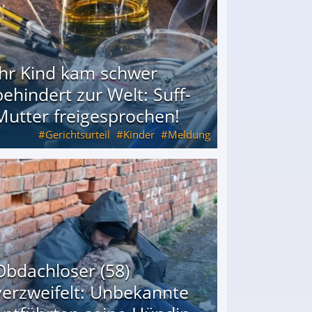
Ihr Kind kam schwer
behindert zur Welt: Suff-
Mutter freigesprochen!
Gerichtsurteil
Kinder
Meldung
Mutter freigesprochen!
Obdachloser (58)
verzweifelt: Unbekannte