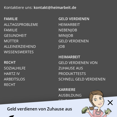
Kontaktiere uns:
kontakt@heimarbeit.de
FAMILIE
GELD VERDIENEN
ALLTAGSPROBLEME
HEIMARBEIT
FAMILIE
NEBENJOB
GESUNDHEIT
MINIJOB
MÜTTER
GELD VERDIENEN
ALLEINERZIEHEND
JOB
WISSENSWERTES
HEIMARBEIT
RECHT
GELD VERDIENEN VON
SOZIALHILFE
ZUHAUSE AUS
HARTZ IV
PRODUKTTESTS
ARBEITSLOS
SCHNELL GELD VERDIENEN
RECHT
KARRIERE
AUSBILDUNG
STUDIUM
FERNSTUDIUM
Geld verdienen von Zuhause aus
GEHÄLTER