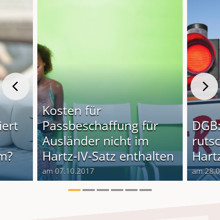
Kosten für
iert
Passbeschaffung für
DGB:
Ausländer nicht im
rutsc
im?
Hartz-IV-Satz enthalten
Hartz
am 07.10.2017
am 28.