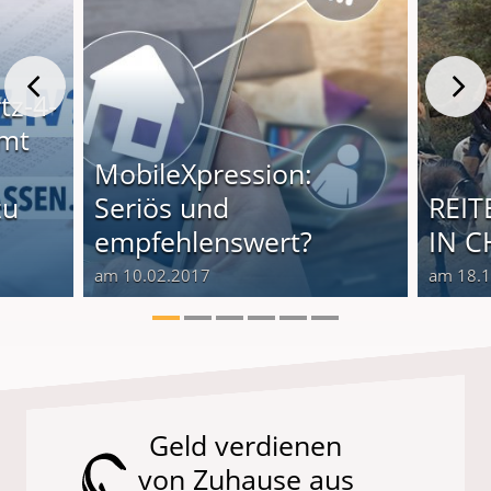
tz-4-
mt
MobileXpression:
zu
Seriös und
REI
empfehlenswert?
IN C
am 10.02.2017
am 18.
Geld verdienen
von Zuhause aus