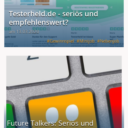
Testerheld.de - seriös und
empfehlenswert?
am 13.03.2020
Gewinnspiel
Minijob
Nebenjob
Future Talkers: Seriös und