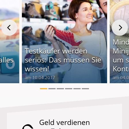
Mind
Testkäufer werden
Mini
alles
seriös: Das müssen Sie
um s
wissen!
Kont
am 10.04.2017
am 04.
Geld verdienen