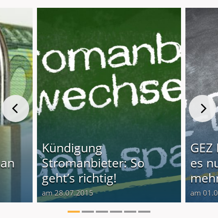
Kündigung
GEZ 
man
Stromanbieter: So
es n
geht’s richtig!
meh
am 28.07.2015
am 01.