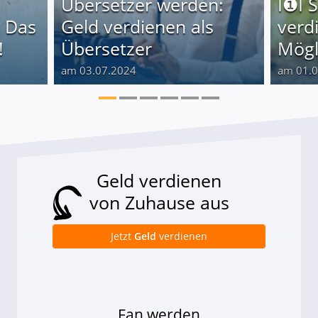
Übersetzer werden:
I❶I 
 Das
Geld verdienen als
verd
!
Übersetzer
Mögl
am 03.07.2024
am 01.
Geld verdienen
von Zuhause aus
Jetzt
Geld
verdienen
Fan werden