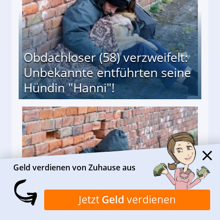
Obdachloser (58) verzweifelt:
Unbekannte entführten seine
Hündin "Hanni"!
te entführten seine Hündin "Hanni"!
Geld verdienen von Zuhause aus
Jetzt
Geld
verdienen
Nach öffentlichem Aufschrei: