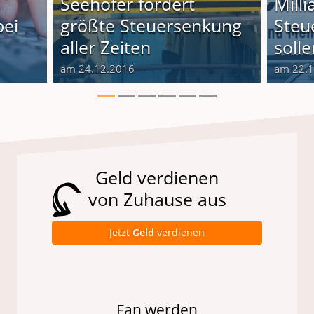
Seehofer fordert
Mill
bei
größte Steuersenkung
Steu
aller Zeiten
soll
am 24.12.2016
am 22.
Geld verdienen
von Zuhause aus
Jetzt
Geld
verdienen
Fan werden