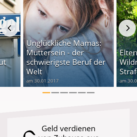
Unglückliche Mamas:
Muttersein - der
Elter
ut
schwierigste Beruf der
Wildn
Welt
Straf
am 30.01.2017
am 30.
Geld verdienen