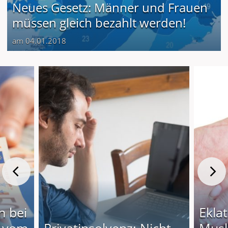
Neues Gesetz: Männer und Frauen
müssen gleich bezahlt werden!
am 04.01.2018
n bei
Eklat
r vom
Privatinsolvenz: Nicht
Musl