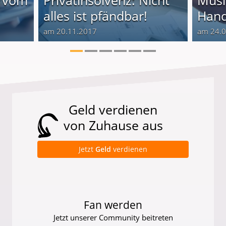
alles ist pfändbar!
Hand
am 20.11.2017
am 24.
Geld verdienen
von Zuhause aus
Jetzt
Geld
verdienen
Fan werden
Jetzt unserer Community beitreten