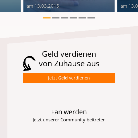
am 13.03.2015
am 13.
Geld verdienen
von Zuhause aus
Jetzt
Geld
verdienen
Fan werden
Jetzt unserer Community beitreten