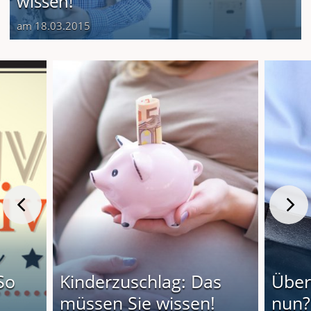
wissen!
am 18.03.2015
So
Kinderzuschlag: Das
Über
müssen Sie wissen!
nun?