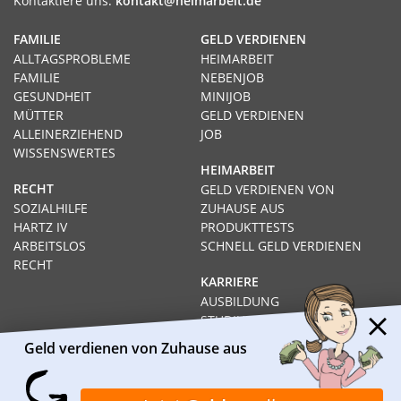
Kontaktiere uns:
kontakt@heimarbeit.de
FAMILIE
GELD VERDIENEN
ALLTAGSPROBLEME
HEIMARBEIT
FAMILIE
NEBENJOB
GESUNDHEIT
MINIJOB
MÜTTER
GELD VERDIENEN
ALLEINERZIEHEND
JOB
WISSENSWERTES
HEIMARBEIT
RECHT
GELD VERDIENEN VON
SOZIALHILFE
ZUHAUSE AUS
HARTZ IV
PRODUKTTESTS
ARBEITSLOS
SCHNELL GELD VERDIENEN
RECHT
KARRIERE
AUSBILDUNG
STUDIUM
FERNSTUDIUM
Geld verdienen von Zuhause aus
GEHÄLTER
Impressum
Datenschutz
Kontakt
Über Heimarbeit.de