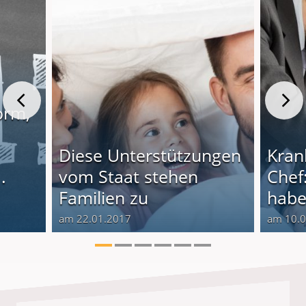
orm,
Diese Unterstützungen
Kran
.
vom Staat stehen
Chef
Familien zu
habe
am 22.01.2017
am 10.