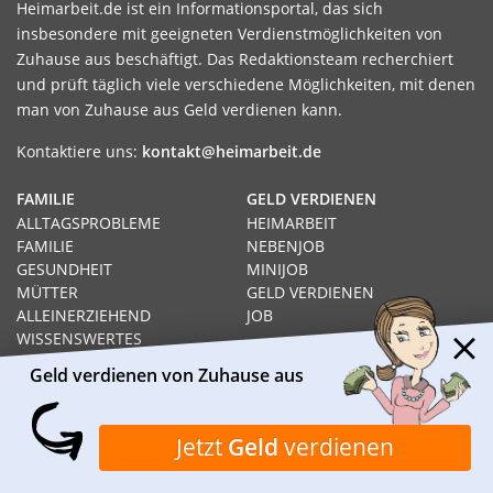
Heimarbeit.de ist ein Informationsportal, das sich
insbesondere mit geeigneten Verdienstmöglichkeiten von
Zuhause aus beschäftigt. Das Redaktionsteam recherchiert
und prüft täglich viele verschiedene Möglichkeiten, mit denen
man von Zuhause aus Geld verdienen kann.
Kontaktiere uns:
kontakt@heimarbeit.de
FAMILIE
GELD VERDIENEN
ALLTAGSPROBLEME
HEIMARBEIT
FAMILIE
NEBENJOB
GESUNDHEIT
MINIJOB
MÜTTER
GELD VERDIENEN
ALLEINERZIEHEND
JOB
WISSENSWERTES
HEIMARBEIT
Geld verdienen von Zuhause aus
RECHT
GELD VERDIENEN VON
SOZIALHILFE
ZUHAUSE AUS
HARTZ IV
PRODUKTTESTS
Jetzt
Geld
verdienen
ARBEITSLOS
SCHNELL GELD VERDIENEN
RECHT