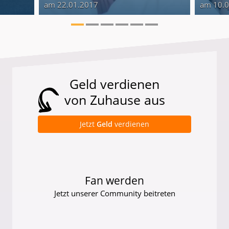
am 22.01.2017
am 10.
Geld verdienen
von Zuhause aus
Jetzt
Geld
verdienen
Fan werden
Jetzt unserer Community beitreten