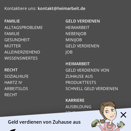
Kontaktiere uns:
kontakt@heimarbeit.de
FAMILIE
GELD VERDIENEN
ALLTAGSPROBLEME
HEIMARBEIT
FAMILIE
NEBENJOB
GESUNDHEIT
MINIJOB
MÜTTER
GELD VERDIENEN
ALLEINERZIEHEND
JOB
WISSENSWERTES
HEIMARBEIT
RECHT
GELD VERDIENEN VON
SOZIALHILFE
ZUHAUSE AUS
HARTZ IV
PRODUKTTESTS
ARBEITSLOS
SCHNELL GELD VERDIENEN
RECHT
KARRIERE
AUSBILDUNG
STUDIUM
FERNSTUDIUM
Geld verdienen von Zuhause aus
GEHÄLTER