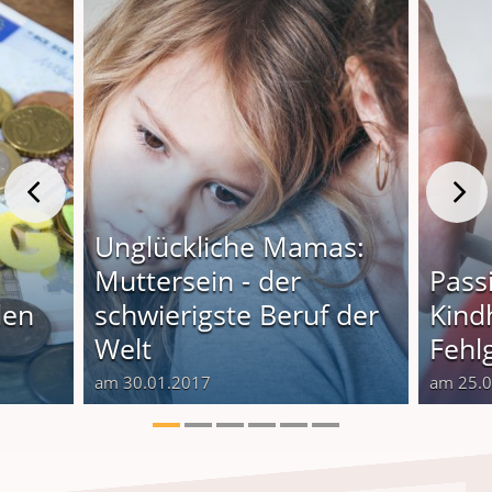
Unglückliche Mamas:
Muttersein - der
Pass
len
schwierigste Beruf der
Kindh
Welt
Fehlg
am 30.01.2017
am 25.