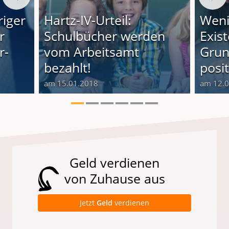
riger
Hartz-IV-Urteil:
Weni
r
Schulbücher werden
Exis
r-
vom Arbeitsamt
Grun
bezahlt!
posi
am 15.01.2018
am 12.
Geld verdienen
von Zuhause aus
Jetzt
Geld
verdienen