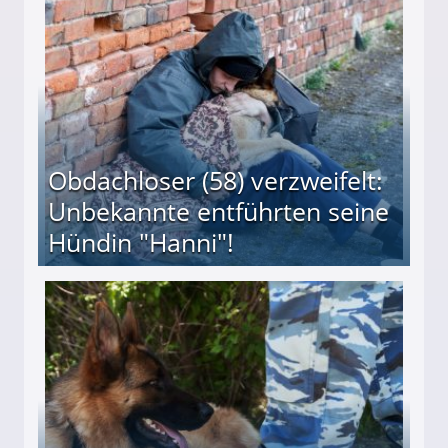
 Suff-Mutter freigesprochen!
Obdachloser (58) verzweifelt:
Unbekannte entführten seine
Hündin "Hanni"!
te entführten seine Hündin "Hanni"!