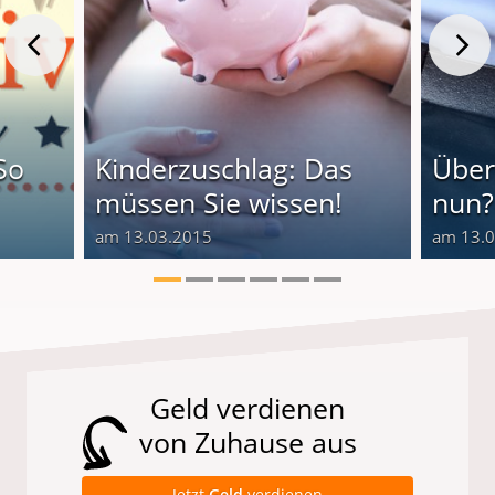
So
Kinderzuschlag: Das
Über
müssen Sie wissen!
nun?
am 13.03.2015
am 13.
Geld verdienen
von Zuhause aus
Jetzt
Geld
verdienen