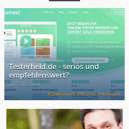
Testerheld.de - seriös und
empfehlenswert?
am 13.03.2020
Gewinnspiel
Minijob
Nebenjob