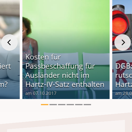
Kosten für
iert
Passbeschaffung für
DGB:
Ausländer nicht im
rutsc
im?
Hartz-IV-Satz enthalten
Hartz
am 07.10.2017
am 28.