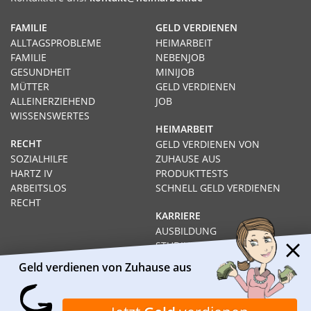
FAMILIE
GELD VERDIENEN
ALLTAGSPROBLEME
HEIMARBEIT
FAMILIE
NEBENJOB
GESUNDHEIT
MINIJOB
MÜTTER
GELD VERDIENEN
ALLEINERZIEHEND
JOB
WISSENSWERTES
HEIMARBEIT
RECHT
GELD VERDIENEN VON
SOZIALHILFE
ZUHAUSE AUS
HARTZ IV
PRODUKTTESTS
ARBEITSLOS
SCHNELL GELD VERDIENEN
RECHT
KARRIERE
AUSBILDUNG
STUDIUM
FERNSTUDIUM
Geld verdienen von Zuhause aus
GEHÄLTER
Impressum
Datenschutz
Kontakt
Über Heimarbeit.de