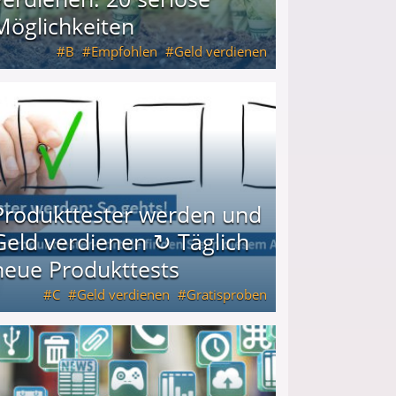
Möglichkeiten
B
Empfohlen
Geld verdienen
keiten
Produkttester werden und
Geld verdienen ↻ Täglich
neue Produkttests
C
Geld verdienen
Gratisproben
glich neue Produkttests