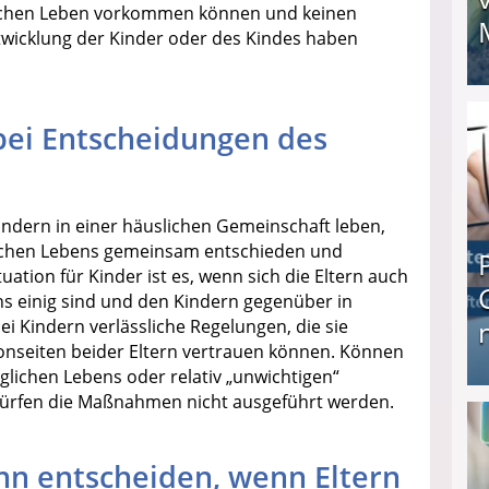
glichen Leben vorkommen können und keinen
ntwicklung der Kinder oder des Kindes haben
I❶I Schnell Geld verdienen: 20 seriöse Möglich
 bei Entscheidungen des
Kindern in einer häuslichen Gemeinschaft leben,
lichen Lebens gemeinsam entschieden und
ation für Kinder ist es, wenn sich die Eltern auch
ns einig sind und den Kindern gegenüber in
ei Kindern verlässliche Regelungen, die sie
vonseiten beider Eltern vertrauen können. Können
äglichen Lebens oder relativ „unwichtigen“
dürfen die Maßnahmen nicht ausgeführt werden.
Produkttester werden und Geld verdienen ↻ Tä
nn entscheiden, wenn Eltern