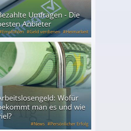
Bezahlte Umfragen - Die
besten Anbieter
Empfohlen
Geld verdienen
Heimarbeit
Arbeitslosengeld: Wofür
bekommt man es und wie
iel?
News
Persönlicher Erfolg