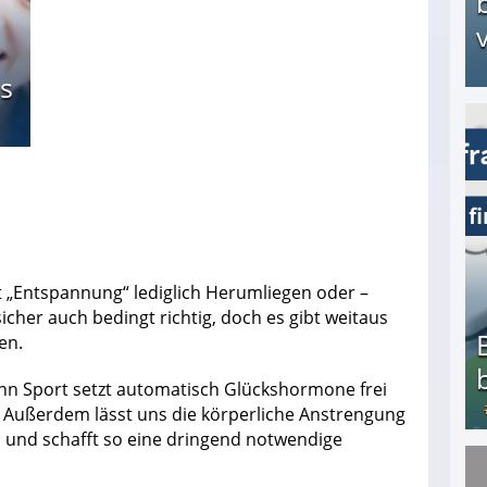
v
s
Arbeitslosengeld: Wofür bekommt man es und w
 „Entspannung“ lediglich Herumliegen oder –
cher auch bedingt richtig, doch es gibt weitaus
en.
enn Sport setzt automatisch Glückshormone frei
. Außerdem lässt uns die körperliche Anstrengung
 und schafft so eine dringend notwendige
Bezahlte Umfragen - Die besten Anbieter