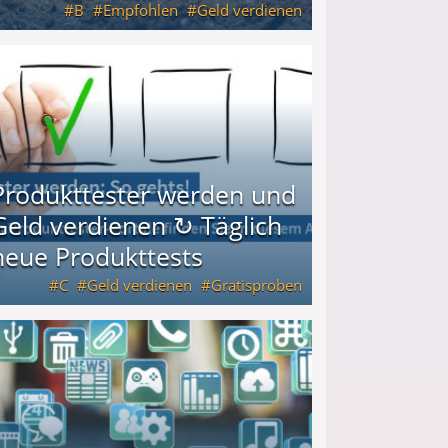
B
Empfohlen
Geld verdienen
keiten
Produkttester werden und
Geld verdienen ↻ Täglich
neue Produkttests
C
Geld verdienen
Gratisproben
glich neue Produkttests