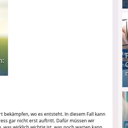
I❶I Schnell Geld verdienen: 20 seriöse Möglich
n:
Produkttester werden und Geld verdienen ↻ Tä
 bekämpfen, wo es entsteht. In diesem Fall kann
ss gar nicht erst auftritt. Dafür müssen wir
n, was wirklich wichtig ist, was noch warten kann