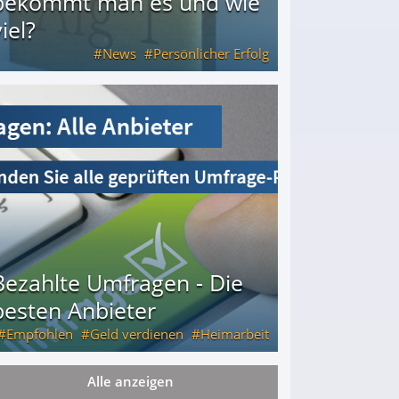
bekommt man es und wie
iel?
News
Persönlicher Erfolg
ie viel?
Bezahlte Umfragen - Die
besten Anbieter
Empfohlen
Geld verdienen
Heimarbeit
Alle anzeigen