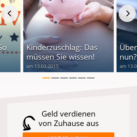
So
Kinderzuschlag: Das
Über
müssen Sie wissen!
nun?
am 13.03.2015
am 13.
Geld verdienen
von Zuhause aus