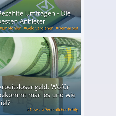
Bezahlte Umfragen - Die
besten Anbieter
Empfohlen
Geld verdienen
Heimarbeit
Arbeitslosengeld: Wofür
bekommt man es und wie
iel?
News
Persönlicher Erfolg