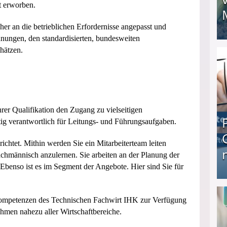
t erworben.
her an die betrieblichen Erfordernisse angepasst und
dnungen, den standardisierten, bundesweiten
I❶I Schnell Geld verdienen: 20 seriöse Möglich
hätzen.
hrer Qualifikation den Zugang zu vielseitigen
nftig verantwortlich für Leitungs- und Führungsaufgaben.
richtet. Mithin werden Sie ein Mitarbeiterteam leiten
achmännisch anzulernen. Sie arbeiten an der Planung der
 Ebenso ist es im Segment der Angebote. Hier sind Sie für
Produkttester werden und Geld verdienen ↻ Tä
t Kompetenzen des Technischen Fachwirt IHK zur Verfügung
ehmen nahezu aller Wirtschaftbereiche.