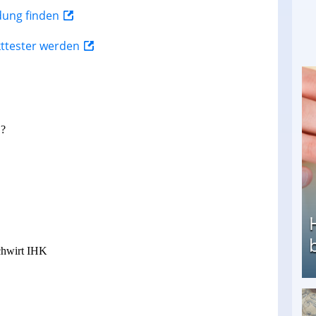
ldung finden
kttester werden
?
achwirt IHK
Heimarbeit ohne PC: Die besten Heimarbeiten