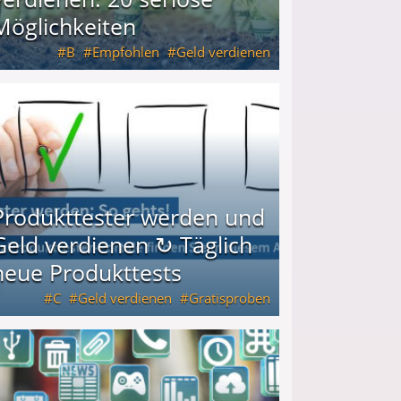
Möglichkeiten
B
Empfohlen
Geld verdienen
keiten
Produkttester werden und
Geld verdienen ↻ Täglich
neue Produkttests
C
Geld verdienen
Gratisproben
glich neue Produkttests