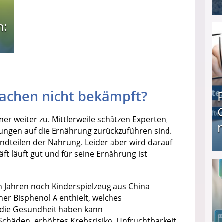
n:
I❶I Schnell Geld verdienen: 20 seriöse Möglich
achen nicht bekämpft?
r weiter zu. Mittlerweile schätzen Experten,
ungen auf die Ernährung zurückzuführen sind.
andteilen der Nahrung. Leider aber wird darauf
t läuft gut und für seine Ernährung ist
Produkttester werden und Geld verdienen ↻ Tä
gen Jahren noch Kinderspielzeug aus China
er Bisphenol A enthielt, welches
r die Gesundheit haben kann
chäden, erhöhtes Krebsrisiko, Unfruchtbarkeit,