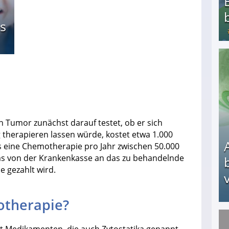
s
Bezahlte Umfragen - Die besten Anbieter
n Tumor zunächst darauf testet, ob er sich
herapieren lassen würde, kostet etwa 1.000
s eine Chemotherapie pro Jahr zwischen 50.000
das von der Krankenkasse an das zu behandelnde
 gezahlt wird.
v
otherapie?
Arbeitslosengeld: Wofür bekommt man es und w
it Medikamenten, die auch Zytostatika genannt