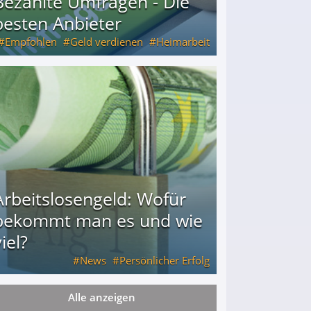
Bezahlte Umfragen - Die
besten Anbieter
Empfohlen
Geld verdienen
Heimarbeit
Arbeitslosengeld: Wofür
bekommt man es und wie
iel?
News
Persönlicher Erfolg
Alle anzeigen
ie viel?