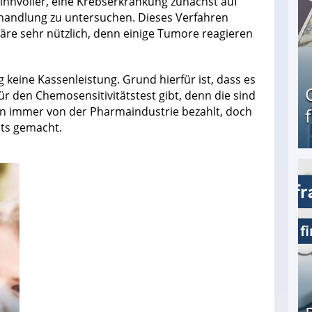
sinnvoller, eine Krebserkrankung zunächst auf
ehandlung zu untersuchen. Dieses Verfahren
äre sehr nützlich, denn einige Tumore reagieren
g keine Kassenleistung. Grund hierfür ist, dass es
r den Chemosensitivitätstest gibt, denn die sind
n immer von der Pharmaindustrie bezahlt, doch
hts gemacht.
Geld verdienen als Tagger für Netflix