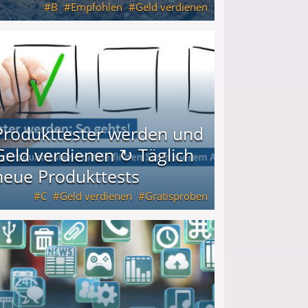
B
Empfohlen
Geld verdienen
keiten
Produkttester werden und
Geld verdienen ↻ Täglich
neue Produkttests
C
Geld verdienen
Gratisproben
glich neue Produkttests