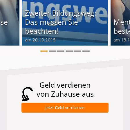
Zweiter Bildungsweg:
ese
Das müssen Sie
Ment
beachten!
best
am 20.10.2015
am 18.
Geld verdienen
von Zuhause aus
Jetzt
Geld
verdienen