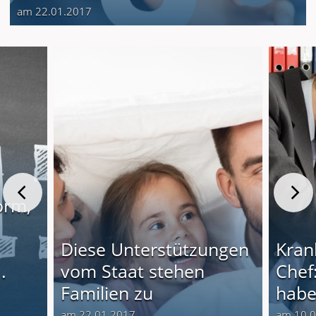
am 22.01.2017
orm,
Diese Unterstützungen
Kran
.
vom Staat stehen
Chef
Familien zu
habe
am 22.01.2017
am 10.