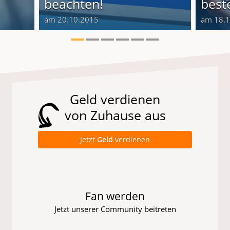
beachten!
best
am 20.10.2015
am 18.
Geld verdienen
von Zuhause aus
Jetzt
Geld
verdienen
Fan werden
Jetzt unserer Community beitreten