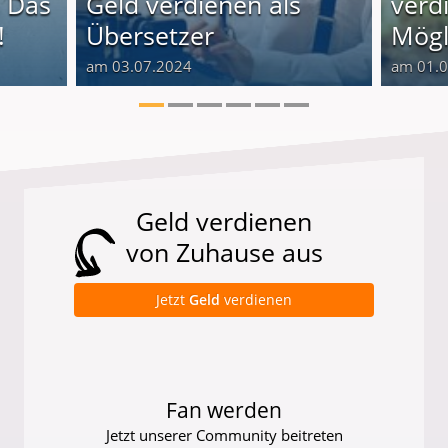
 Das
Geld verdienen als
verd
!
Übersetzer
Mögl
am 03.07.2024
am 01.
Geld verdienen
von Zuhause aus
Jetzt
Geld
verdienen
Fan werden
Jetzt unserer Community beitreten