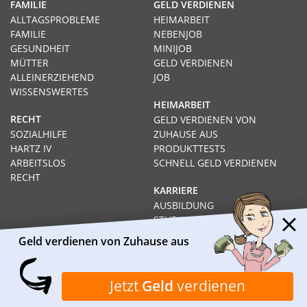
FAMILIE
GELD VERDIENEN
ALLTAGSPROBLEME
HEIMARBEIT
FAMILIE
NEBENJOB
GESUNDHEIT
MINIJOB
MÜTTER
GELD VERDIENEN
ALLEINERZIEHEND
JOB
WISSENSWERTES
HEIMARBEIT
RECHT
GELD VERDIENEN VON
SOZIALHILFE
ZUHAUSE AUS
HARTZ IV
PRODUKTTESTS
ARBEITSLOS
SCHNELL GELD VERDIENEN
RECHT
KARRIERE
AUSBILDUNG
STUDIUM
FERNSTUDIUM
Geld verdienen von Zuhause aus
GEHÄLTER
Impressum
Datenschutz
Kontakt
Über Heimarbeit.de
Jetzt
Geld
verdienen
© 2026
I❶I Heimarbeit.de